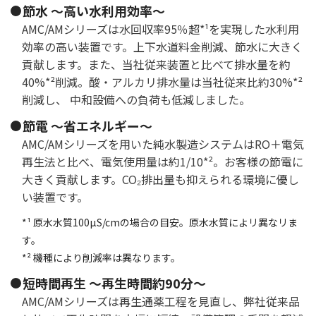
節水 ～高い水利用効率～
AMC/AMシリーズは水回収率95％超*¹を実現した水利用
効率の高い装置です。上下水道料金削減、節水に大きく
貢献します。また、当社従来装置と比べて排水量を約
40%*²削減。酸・アルカリ排水量は当社従来比約30%*²
削減し、 中和設備への負荷も低減しました。
節電 ～省エネルギー～
AMC/AMシリーズを用いた純水製造システムはRO＋電気
再生法と比べ、電気使用量は約1/10*²。お客様の節電に
大きく貢献します。CO₂排出量も抑えられる環境に優し
い装置です。
*¹ 原水水質100µS/cmの場合の目安。原水水質によリ異なリま
す。
*² 機種により削減率は異なります。
短時間再生 ～再生時間約90分～
AMC/AMシリーズは再生通薬工程を見直し、弊社従来品